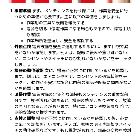
事前準備
まず、メンテナンスを行う際には、作業を安全に行
うための準備が必要です。主に以下の準備をしましょう。
作業用の工具や設備を確認する
電源を切る（停電作業になる場合もあるので、停電手順
も確認）
作業場所を整理し、安全を確保する
外観点検
電気設備を安全に運用するためには、まず目視で異
常がないか確認します。例えば、配線に緩みや焦げ跡がない
か、コンセントやスイッチにひび割れがないかなどをチェック
しましょう。
機器の動作確認
次に、機器が正常に動作しているかを確認し
ます。例えば、エアコンや照明、コンセントの通電状態をチェ
ックし、動作が不安定な場合は内部の部品や配線に問題がない
かを確認します。
清掃作業
電気設備の定期的な清掃もメンテナンスの重要な部
分です。埃や汚れが溜まると、機器の熱がこもりやすく、故障
の原因となることがあります。特にエアコンや換気扇などは定
期的な清掃が推奨されます。
点検と調整
機器が正常に動作しているかを確認した後、必要
に応じて調整を行います。例えば、照明の明るさ調整やスイッ
チの動作確認などです。もし異常があれば、部品の交換を検討