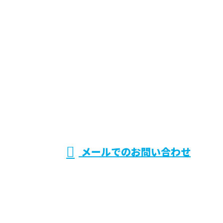
お問い合わせ
お電話でのお問い合わせ
072-768-9096
兵庫県伊丹市で
電気設備システ
受付／9：00～18：00 ※営業電話お断り※
メールでのお問い合わせ
ムの施工・保守点検などのご依頼は株式会社CRシス
テムへ