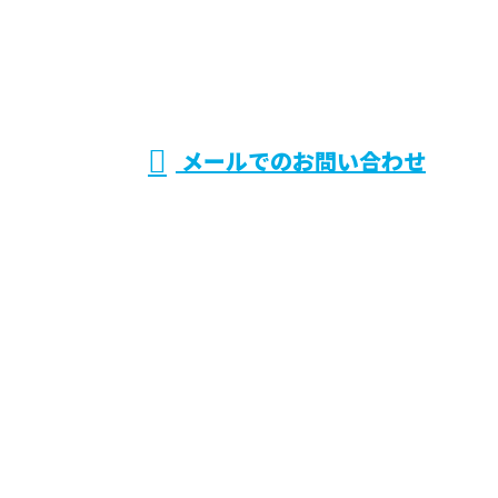
兵庫県伊丹市で
電気設備システ
受付／9：00～18：00 ※営業電話お断り※
メールでのお問い合わせ
ムの施工・保守点検などのご依頼は株式会社CRシス
テムへ
ホーム
業務案内
求職者の
みなさまへ
各種募集
会社概要
ブログ