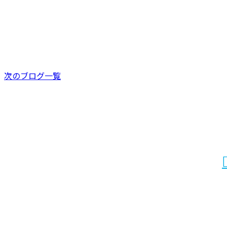
お知らせ
次のブログ一覧
お問い合わせ
お電話でのお問い合わせ
072-768-9096
受付／9：00～18：00 ※営業電話お断り※
ホーム
業務案内