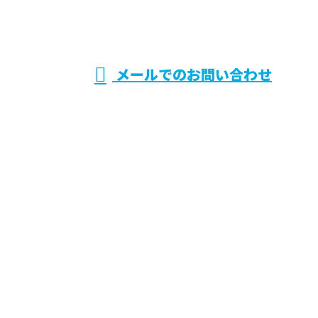
電気設備システ
受付／9：00～18：00 ※営業電話お断り※
メールでのお問い合わせ
ムの施工・保守点検などのご依頼は株式会社CRシス
テムへ
ホーム
業務案内
求職者の
みなさまへ
各種募集
会社概要
ブログ
サイトマップ