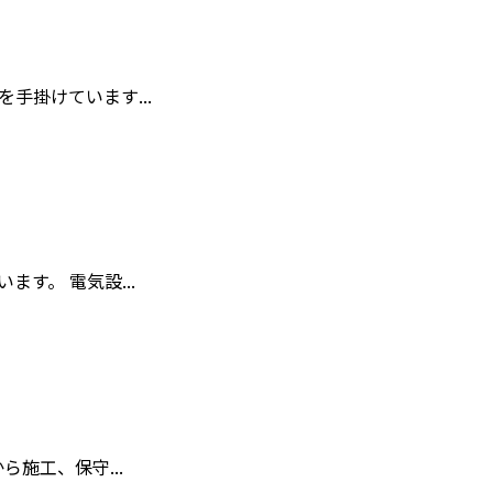
手掛けています...
す。 電気設...
施工、保守...