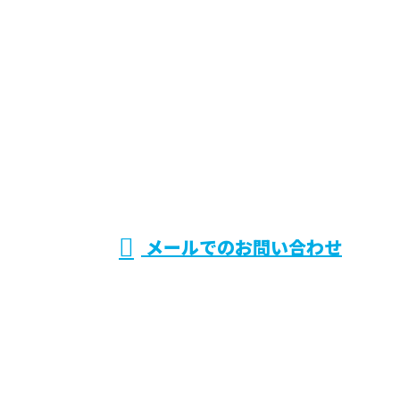
お電話でのお問い合わせ
072-768-9096
兵庫県伊丹市で
電気設備システ
受付／9：00～18：00 ※営業電話お断り※
メールでのお問い合わせ
ムの施工・保守点検などのご依頼は株式会社CRシス
テムへ
ホーム