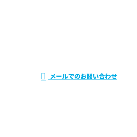
お電話でのお問い合わせ
072-768-9096
兵庫県伊丹市で
電気設備システ
受付／9：00～18：00 ※営業電話お断り※
メールでのお問い合わせ
ムの施工・保守点検などのご依頼は株式会社CRシス
テムへ
ホーム
業務案内