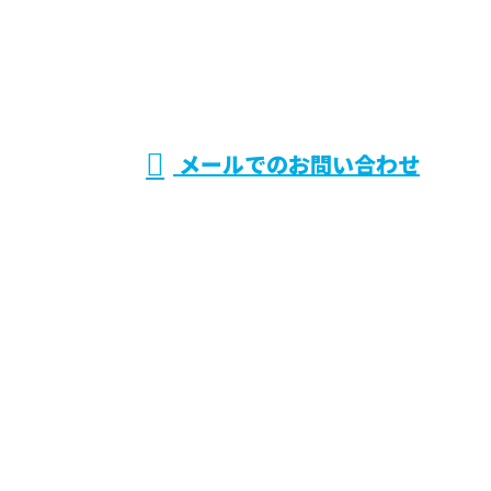
兵庫県伊丹市で
電気設備システ
受付／9：00～18：00 ※営業電話お断り※
メールでのお問い合わせ
ムの施工・保守点検などのご依頼は株式会社CRシス
テムへ
ホーム
業務案内
求職者の
みなさまへ
各種募集
会社概要
ブログ