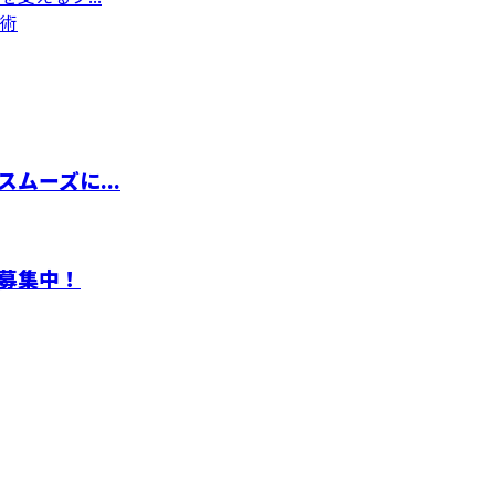
術
ムーズに...
募集中！