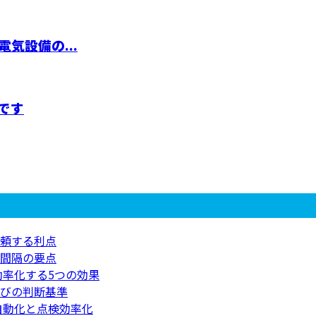
気設備の...
です
頼する利点
間隔の要点
効率化する5つの効果
びの判断基準
自動化と点検効率化