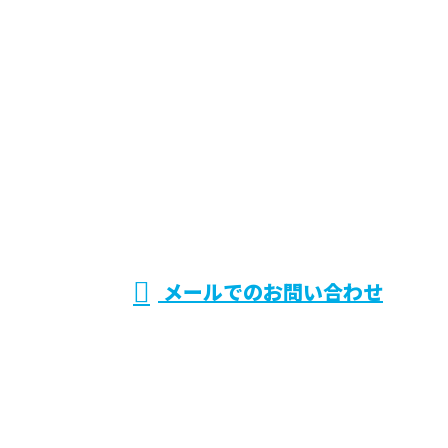
お問い合わせ
お電話でのお問い合わせ
072-768-9096
兵庫県伊丹市で
電気設備システ
受付／9：00～18：00 ※営業電話お断り※
メールでのお問い合わせ
ムの施工・保守点検などのご依頼は株式会社CRシス
テムへ
ホーム