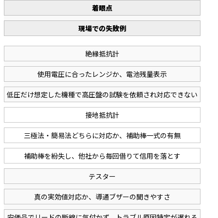
着眼点
現場での失敗例
絶縁抵抗計
使用電圧に合ったレンジか、電池残量表示
低圧だけ想定した機種で高圧盤の試験を依頼され対応できない
接地抵抗計
三極法・簡易法どちらに対応か、補助棒一式の有無
補助棒を紛失し、他社から毎回借りて信用を落とす
テスター
真の実効値対応か、導通ブザーの聞きやすさ
安価品でリードの断線に気付かず、トラブル原因特定が遅れる