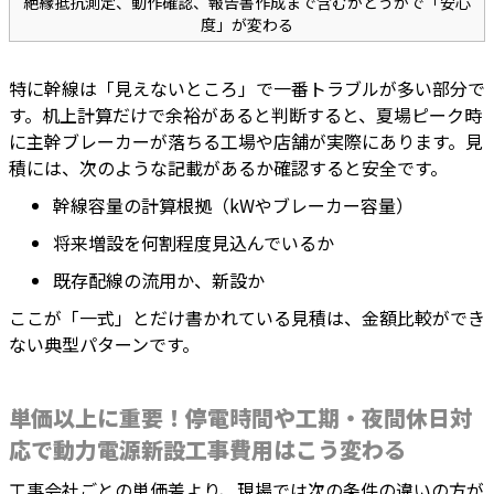
絶縁抵抗測定、動作確認、報告書作成まで含むかどうかで「安心
度」が変わる
特に幹線は「見えないところ」で一番トラブルが多い部分で
す。机上計算だけで余裕があると判断すると、夏場ピーク時
に主幹ブレーカーが落ちる工場や店舗が実際にあります。見
積には、次のような記載があるか確認すると安全です。
幹線容量の計算根拠（kWやブレーカー容量）
将来増設を何割程度見込んでいるか
既存配線の流用か、新設か
ここが「一式」とだけ書かれている見積は、金額比較ができ
ない典型パターンです。
単価以上に重要！停電時間や工期・夜間休日対
応で動力電源新設工事費用はこう変わる
工事会社ごとの単価差より、現場では次の条件の違いの方が